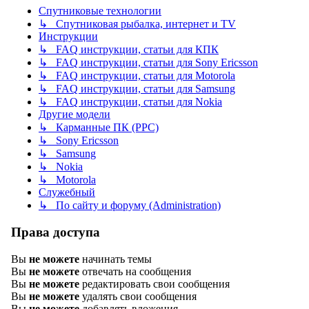
Спутниковые технологии
↳ Спутниковая рыбалка, интернет и TV
Инструкции
↳ FAQ инструкции, статьи для КПК
↳ FAQ инструкции, статьи для Sony Ericsson
↳ FAQ инструкции, статьи для Motorola
↳ FAQ инструкции, статьи для Samsung
↳ FAQ инструкции, статьи для Nokia
Другие модели
↳ Карманные ПК (PPC)
↳ Sony Ericsson
↳ Samsung
↳ Nokia
↳ Motorola
Служебный
↳ По сайту и форуму (Administration)
Права доступа
Вы
не можете
начинать темы
Вы
не можете
отвечать на сообщения
Вы
не можете
редактировать свои сообщения
Вы
не можете
удалять свои сообщения
Вы
не можете
добавлять вложения