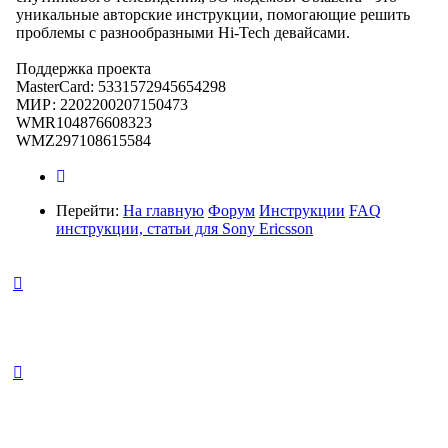
уникальные авторские инструкции, помогающие решить
проблемы с разнообразными Hi-Tech девайсами.
Поддержка проекта
MasterCard: 5331572945654298
МИР: 2202200207150473
WMR104876608323
WMZ297108615584
Перейти:
На главную
Форум
Инструкции
FAQ
инструкции, статьи для Sony Ericsson