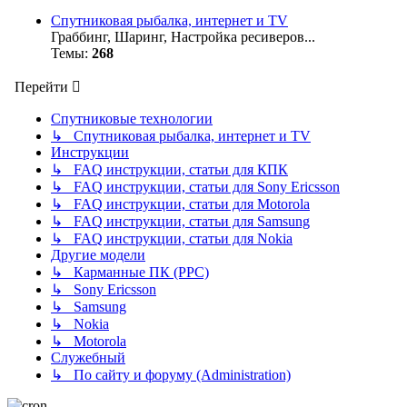
Спутниковая рыбалка, интернет и TV
Граббинг, Шаринг, Настройка ресиверов...
Темы:
268
Перейти
Спутниковые технологии
↳ Спутниковая рыбалка, интернет и TV
Инструкции
↳ FAQ инструкции, статьи для КПК
↳ FAQ инструкции, статьи для Sony Ericsson
↳ FAQ инструкции, статьи для Motorola
↳ FAQ инструкции, статьи для Samsung
↳ FAQ инструкции, статьи для Nokia
Другие модели
↳ Карманные ПК (PPC)
↳ Sony Ericsson
↳ Samsung
↳ Nokia
↳ Motorola
Служебный
↳ По сайту и форуму (Administration)