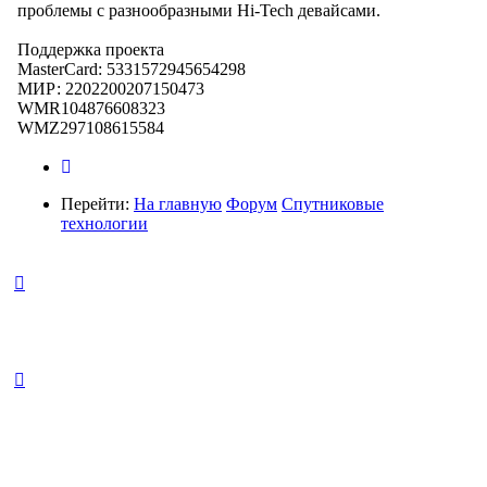
проблемы с разнообразными Hi-Tech девайсами.
Поддержка проекта
MasterCard: 5331572945654298
МИР: 2202200207150473
WMR104876608323
WMZ297108615584
Перейти:
На главную
Форум
Спутниковые
технологии