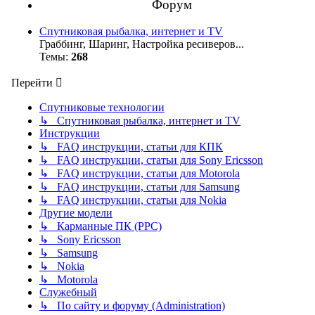
Форум
Спутниковая рыбалка, интернет и TV
Граббинг, Шаринг, Настройка ресиверов...
Темы:
268
Перейти
Спутниковые технологии
↳ Спутниковая рыбалка, интернет и TV
Инструкции
↳ FAQ инструкции, статьи для КПК
↳ FAQ инструкции, статьи для Sony Ericsson
↳ FAQ инструкции, статьи для Motorola
↳ FAQ инструкции, статьи для Samsung
↳ FAQ инструкции, статьи для Nokia
Другие модели
↳ Карманные ПК (PPC)
↳ Sony Ericsson
↳ Samsung
↳ Nokia
↳ Motorola
Служебный
↳ По сайту и форуму (Administration)