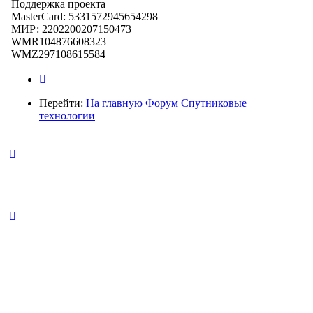
Поддержка проекта
MasterCard: 5331572945654298
МИР: 2202200207150473
WMR104876608323
WMZ297108615584
Перейти:
На главную
Форум
Спутниковые
технологии