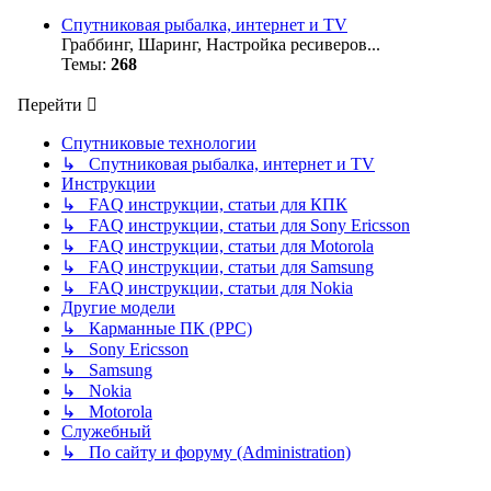
Спутниковая рыбалка, интернет и TV
Граббинг, Шаринг, Настройка ресиверов...
Темы:
268
Перейти
Спутниковые технологии
↳ Спутниковая рыбалка, интернет и TV
Инструкции
↳ FAQ инструкции, статьи для КПК
↳ FAQ инструкции, статьи для Sony Ericsson
↳ FAQ инструкции, статьи для Motorola
↳ FAQ инструкции, статьи для Samsung
↳ FAQ инструкции, статьи для Nokia
Другие модели
↳ Карманные ПК (PPC)
↳ Sony Ericsson
↳ Samsung
↳ Nokia
↳ Motorola
Служебный
↳ По сайту и форуму (Administration)