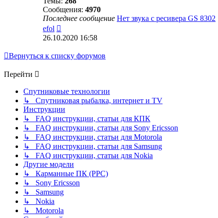
Темы:
268
Сообщения:
4970
Последнее сообщение
Нет звука с ресивера GS 8302
Перейти
efol
к
26.10.2020 16:58
последнему
сообщению
Вернуться к списку форумов
Перейти
Спутниковые технологии
↳ Спутниковая рыбалка, интернет и TV
Инструкции
↳ FAQ инструкции, статьи для КПК
↳ FAQ инструкции, статьи для Sony Ericsson
↳ FAQ инструкции, статьи для Motorola
↳ FAQ инструкции, статьи для Samsung
↳ FAQ инструкции, статьи для Nokia
Другие модели
↳ Карманные ПК (PPC)
↳ Sony Ericsson
↳ Samsung
↳ Nokia
↳ Motorola