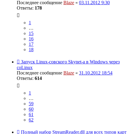
Последнее сообщение
Blaze
«
03.11.2012 9:30
Ответы:
178
1
…
15
16
17
18
Запуск Linux-совского Skynet-a в Windows через
coLinux
Последнее сообщение
Blaze
«
31.10.2012 18:54
Ответы:
614
1
…
59
60
61
62
Полный набор StreamReader.dll для всех типов карт