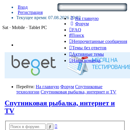
Вход
Регистрация
Текущее время: 07.08.2026 20:02
На главную
Форум
Sat · Mobile · Tablet PC
FAQ
Поиск
Непрочитанные сообщения
Темы без ответов
Активные темы
Наша команда
Перейти:
На главную
Форум
Спутниковые
технологии
Спутниковая рыбалка, интернет и TV
Спутниковая рыбалка, интернет и
TV
Расширенный
Поиск