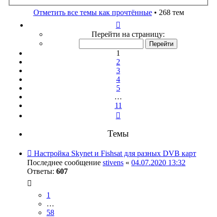
поиск
Отметить все темы как прочтённые
• 268 тем
Страница
1
Перейти на страницу:
из
11
1
2
3
4
5
…
11
След.
Темы
Настройка Skynet и Fishsat для разных DVB карт
Последнее сообщение
stivens
«
04.07.2020 13:32
Ответы:
607
1
…
58