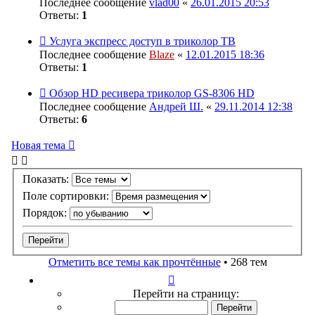
Последнее сообщение
vlad00
«
26.01.2015 20:53
Ответы:
1
Услуга экспресс доступ в триколор ТВ
Последнее сообщение
Blaze
«
12.01.2015 18:36
Ответы:
1
Обзор HD ресивера триколор GS-8306 HD
Последнее сообщение
Андрей Ш.
«
29.11.2014 12:38
Ответы:
6
Новая тема
Показать:
Поле сортировки:
Порядок:
Отметить все темы как прочтённые
• 268 тем
Страница
1
Перейти на страницу:
из