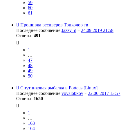
59
60
61
Прошивка ресиверов Триколор тв
Последнее сообщение
Jazzy_d
«
24.09.2019 21:58
Ответы:
491
1
…
47
48
49
50
Спутниковая рыбалка в Porteus [Linux]
Последнее сообщение
vovalobkov
«
22.06.2017 13:57
Ответы:
1650
1
…
163
164