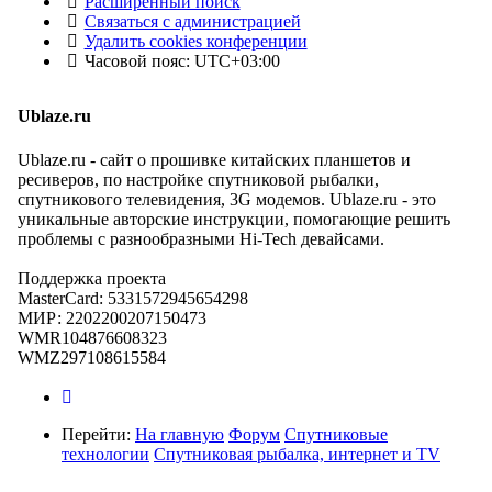
Расширенный поиск
Связаться с администрацией
Удалить cookies конференции
Часовой пояс:
UTC+03:00
Ublaze.ru
Ublaze.ru - сайт о прошивке китайских планшетов и
ресиверов, по настройке спутниковой рыбалки,
спутникового телевидения, 3G модемов. Ublaze.ru - это
уникальные авторские инструкции, помогающие решить
проблемы с разнообразными Hi-Tech девайсами.
Поддержка проекта
MasterCard: 5331572945654298
МИР: 2202200207150473
WMR104876608323
WMZ297108615584
Перейти:
На главную
Форум
Спутниковые
технологии
Спутниковая рыбалка, интернет и TV