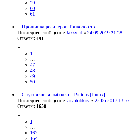
59
60
61
Прошивка ресиверов Триколор тв
Последнее сообщение
Jazzy_d
«
24.09.2019 21:58
Ответы:
491
1
…
47
48
49
50
Спутниковая рыбалка в Porteus [Linux]
Последнее сообщение
vovalobkov
«
22.06.2017 13:57
Ответы:
1650
1
…
163
164