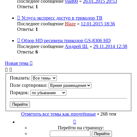
Последнее сообщение
vlad00
«
26.01.2015 20:53
Ответы:
1
Услуга экспресс доступ в триколор ТВ
Последнее сообщение
Blaze
«
12.01.2015 18:36
Ответы:
1
Обзор HD ресивера триколор GS-8306 HD
Последнее сообщение
Андрей Ш.
«
29.11.2014 12:38
Ответы:
6
Новая тема
Показать:
Поле сортировки:
Порядок:
Отметить все темы как прочтённые
• 268 тем
Страница
1
Перейти на страницу:
из