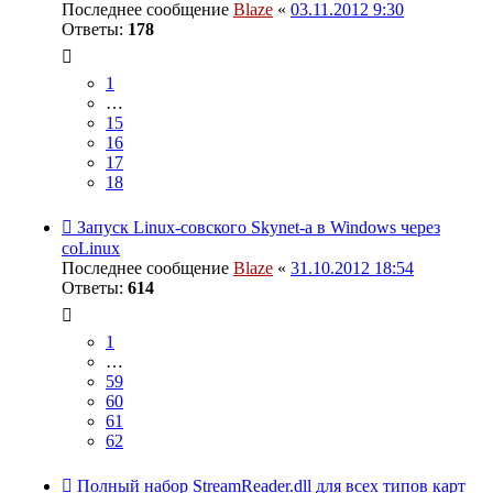
Последнее сообщение
Blaze
«
03.11.2012 9:30
Ответы:
178
1
…
15
16
17
18
Запуск Linux-совского Skynet-a в Windows через
coLinux
Последнее сообщение
Blaze
«
31.10.2012 18:54
Ответы:
614
1
…
59
60
61
62
Полный набор StreamReader.dll для всех типов карт