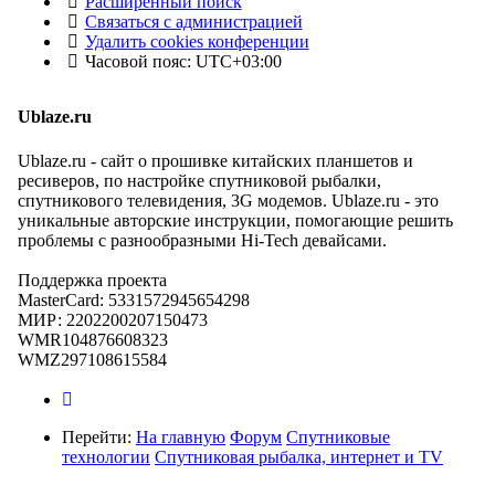
Расширенный поиск
Связаться с администрацией
Удалить cookies конференции
Часовой пояс:
UTC+03:00
Ublaze.ru
Ublaze.ru - сайт о прошивке китайских планшетов и
ресиверов, по настройке спутниковой рыбалки,
спутникового телевидения, 3G модемов. Ublaze.ru - это
уникальные авторские инструкции, помогающие решить
проблемы с разнообразными Hi-Tech девайсами.
Поддержка проекта
MasterCard: 5331572945654298
МИР: 2202200207150473
WMR104876608323
WMZ297108615584
Перейти:
На главную
Форум
Спутниковые
технологии
Спутниковая рыбалка, интернет и TV