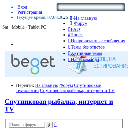
Вход
Регистрация
Текущее время: 07.08.2026 1:22
На главную
Форум
Sat · Mobile · Tablet PC
FAQ
Поиск
Непрочитанные сообщения
Темы без ответов
Активные темы
Наша команда
Перейти:
На главную
Форум
Спутниковые
технологии
Спутниковая рыбалка, интернет и TV
Спутниковая рыбалка, интернет и
TV
Расширенный
Поиск