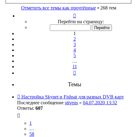
поиск
Отметить все темы как прочтённые
• 268 тем
Страница
1
Перейти на страницу:
из
11
1
2
3
4
5
…
11
След.
Темы
Настройка Skynet и Fishsat для разных DVB карт
Последнее сообщение
stivens
«
04.07.2020 13:32
Ответы:
607
1
…
58