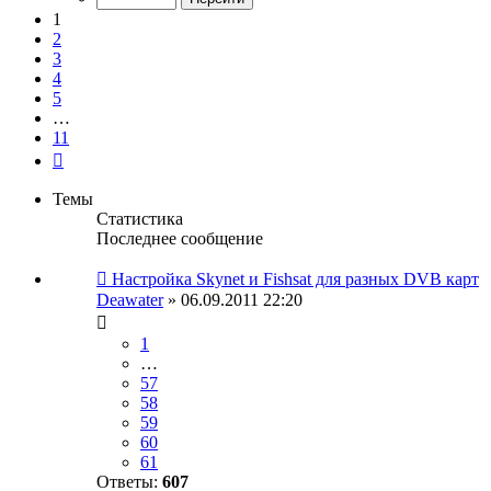
11
1
2
3
4
5
…
11
След.
Темы
Статистика
Последнее сообщение
Настройка Skynet и Fishsat для разных DVB карт
Deawater
» 06.09.2011 22:20
1
…
57
58
59
60
61
Ответы:
607