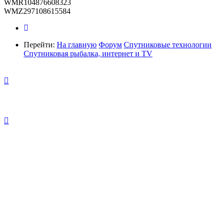
WMR104876608323
WMZ297108615584
Перейти:
На главную
Форум
Спутниковые технологии
Спутниковая рыбалка, интернет и TV