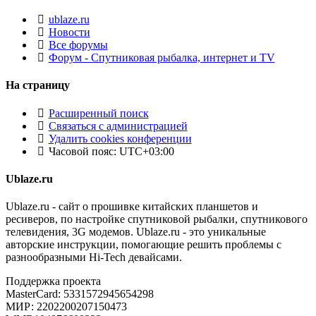
ublaze.ru
Новости
Все форумы
Форум - Спутниковая рыбалка, интернет и TV
На страницу
Расширенный поиск
Связаться с администрацией
Удалить cookies конференции
Часовой пояс:
UTC+03:00
Ublaze.ru
Ublaze.ru - сайт о прошивке китайских планшетов и
ресиверов, по настройке спутниковой рыбалки, спутникового
телевидения, 3G модемов. Ublaze.ru - это уникальные
авторские инструкции, помогающие решить проблемы с
разнообразными Hi-Tech девайсами.
Поддержка проекта
MasterCard: 5331572945654298
МИР: 2202200207150473