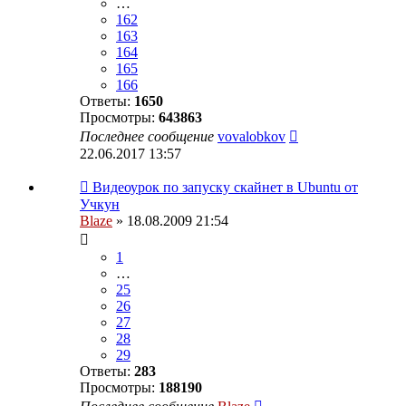
…
162
163
164
165
166
Ответы:
1650
Просмотры:
643863
Последнее сообщение
vovalobkov
22.06.2017 13:57
Видеоурок по запуску скайнет в Ubuntu от
Учкун
Blaze
» 18.08.2009 21:54
1
…
25
26
27
28
29
Ответы:
283
Просмотры:
188190