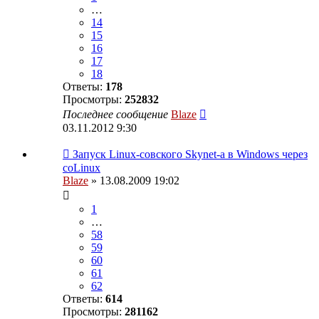
…
14
15
16
17
18
Ответы:
178
Просмотры:
252832
Последнее сообщение
Blaze
03.11.2012 9:30
Запуск Linux-совского Skynet-a в Windows через
coLinux
Blaze
» 13.08.2009 19:02
1
…
58
59
60
61
62
Ответы:
614
Просмотры:
281162