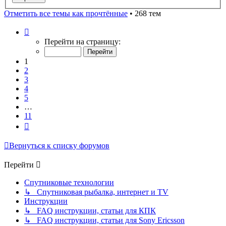
Отметить все темы как прочтённые
• 268 тем
Страница
1
Перейти на страницу:
из
11
1
2
3
4
5
…
11
След.
Вернуться к списку форумов
Перейти
Спутниковые технологии
↳ Спутниковая рыбалка, интернет и TV
Инструкции
↳ FAQ инструкции, статьи для КПК
↳ FAQ инструкции, статьи для Sony Ericsson