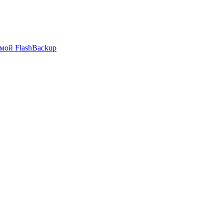
мой FlashBackup