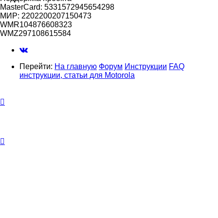
MasterCard: 5331572945654298
МИР: 2202200207150473
WMR104876608323
WMZ297108615584
Перейти:
На главную
Форум
Инструкции
FAQ
инструкции, статьи для Motorola