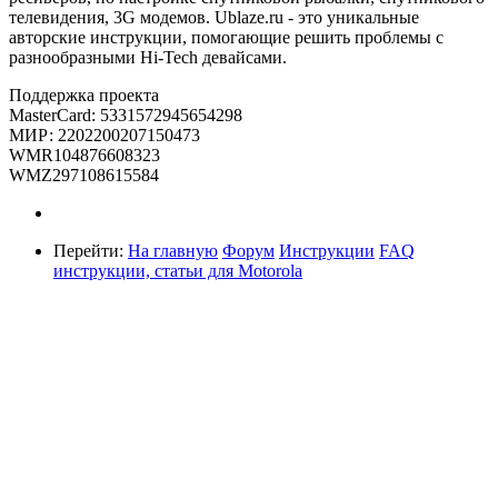
телевидения, 3G модемов. Ublaze.ru - это уникальные
авторские инструкции, помогающие решить проблемы с
разнообразными Hi-Tech девайсами.
Поддержка проекта
MasterCard: 5331572945654298
МИР: 2202200207150473
WMR104876608323
WMZ297108615584
Перейти:
На главную
Форум
Инструкции
FAQ
инструкции, статьи для Motorola