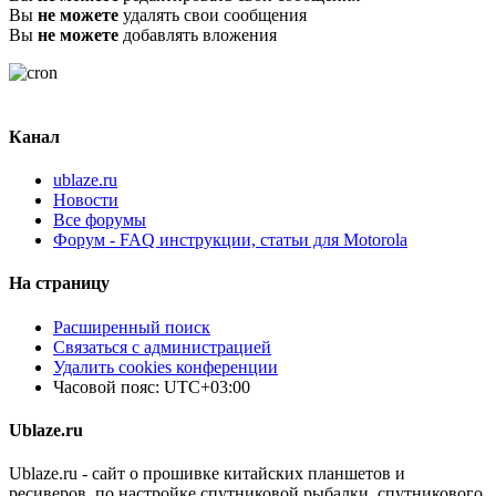
Вы
не можете
удалять свои сообщения
Вы
не можете
добавлять вложения
Канал
ublaze.ru
Новости
Все форумы
Форум - FAQ инструкции, статьи для Motorola
На страницу
Расширенный поиск
Связаться с администрацией
Удалить cookies конференции
Часовой пояс:
UTC+03:00
Ublaze.ru
Ublaze.ru - сайт о прошивке китайских планшетов и
ресиверов, по настройке спутниковой рыбалки, спутникового