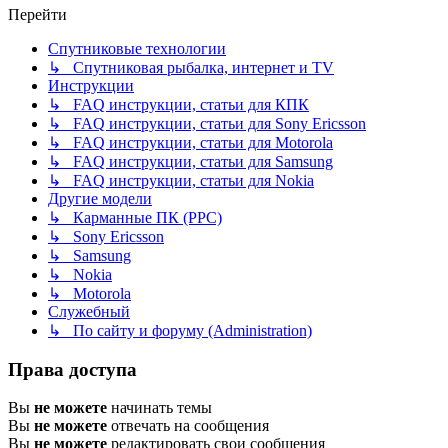
Перейти
Спутниковые технологии
↳ Спутниковая рыбалка, интернет и TV
Инструкции
↳ FAQ инструкции, статьи для КПК
↳ FAQ инструкции, статьи для Sony Ericsson
↳ FAQ инструкции, статьи для Motorola
↳ FAQ инструкции, статьи для Samsung
↳ FAQ инструкции, статьи для Nokia
Другие модели
↳ Карманные ПК (PPC)
↳ Sony Ericsson
↳ Samsung
↳ Nokia
↳ Motorola
Служебный
↳ По сайту и форуму (Administration)
Права доступа
Вы
не можете
начинать темы
Вы
не можете
отвечать на сообщения
Вы
не можете
редактировать свои сообщения