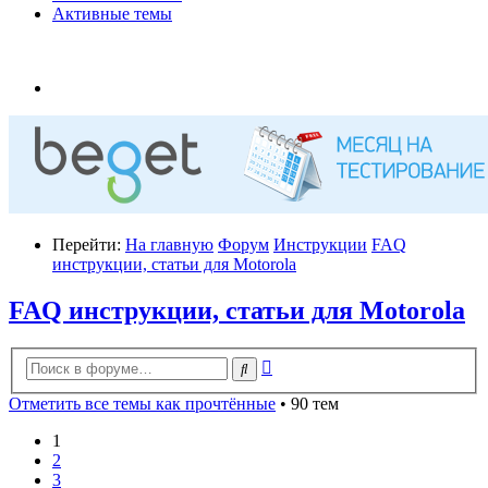
Активные темы
Перейти:
На главную
Форум
Инструкции
FAQ
инструкции, статьи для Motorola
FAQ инструкции, статьи для Motorola
Расширенный
Поиск
поиск
Отметить все темы как прочтённые
• 90 тем
1
2
3