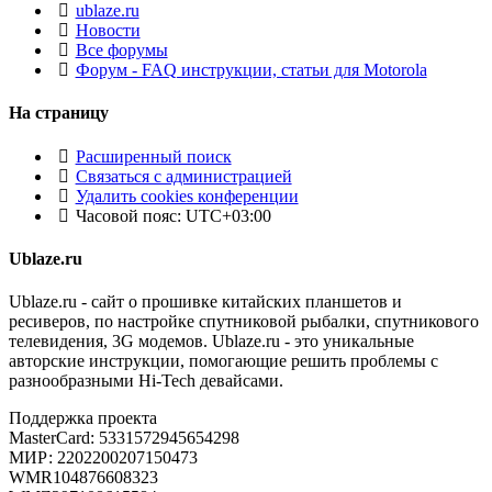
ublaze.ru
Новости
Все форумы
Форум - FAQ инструкции, статьи для Motorola
На страницу
Расширенный поиск
Связаться с администрацией
Удалить cookies конференции
Часовой пояс:
UTC+03:00
Ublaze.ru
Ublaze.ru - сайт о прошивке китайских планшетов и
ресиверов, по настройке спутниковой рыбалки, спутникового
телевидения, 3G модемов. Ublaze.ru - это уникальные
авторские инструкции, помогающие решить проблемы с
разнообразными Hi-Tech девайсами.
Поддержка проекта
MasterCard: 5331572945654298
МИР: 2202200207150473
WMR104876608323