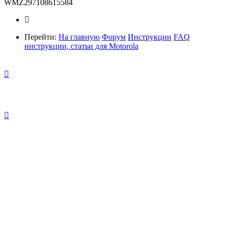
WMZ297108615584
Перейти:
На главную
Форум
Инструкции
FAQ
инструкции, статьи для Motorola