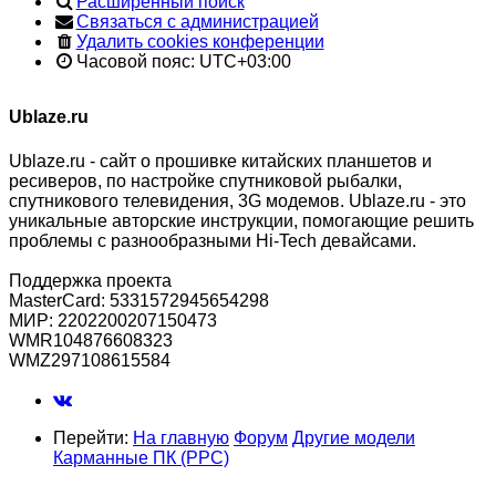
Расширенный поиск
Связаться с администрацией
Удалить cookies конференции
Часовой пояс:
UTC+03:00
Ublaze.ru
Ublaze.ru - сайт о прошивке китайских планшетов и
ресиверов, по настройке спутниковой рыбалки,
спутникового телевидения, 3G модемов. Ublaze.ru - это
уникальные авторские инструкции, помогающие решить
проблемы с разнообразными Hi-Tech девайсами.
Поддержка проекта
MasterCard: 5331572945654298
МИР: 2202200207150473
WMR104876608323
WMZ297108615584
Перейти:
На главную
Форум
Другие модели
Карманные ПК (PPC)