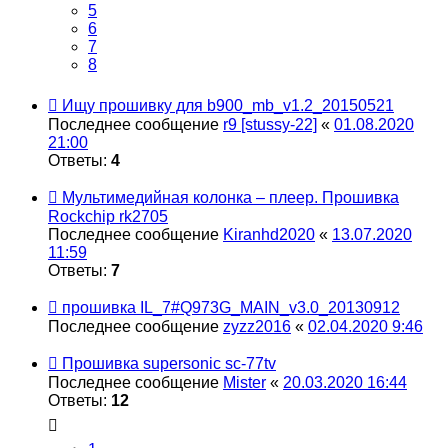
5
6
7
8
Ищу прошивку для b900_mb_v1.2_20150521
Последнее сообщение
r9 [stussy-22]
«
01.08.2020
21:00
Ответы:
4
Мультимедийная колонка – плеер. Прошивка
Rockchip rk2705
Последнее сообщение
Kiranhd2020
«
13.07.2020
11:59
Ответы:
7
прошивка IL_7#Q973G_MAIN_v3.0_20130912
Последнее сообщение
zyzz2016
«
02.04.2020 9:46
Прошивка supersonic sc-77tv
Последнее сообщение
Mister
«
20.03.2020 16:44
Ответы:
12