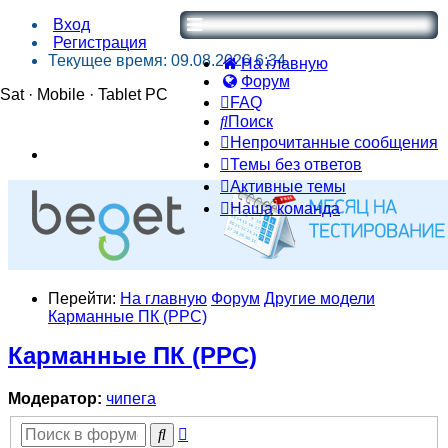
Вход
Регистрация
Текущее время: 09.08.2026 6:34
На главную
Форум
Sat · Mobile · Tablet PC
FAQ
Поиск
Непрочитанные сообщения
Темы без ответов
Активные темы
Наша команда
Перейти:
На главную
Форум
Другие модели
Карманные ПК (PPC)
Карманные ПК (PPC)
Модератор:
чипега
Расширенный
Поиск