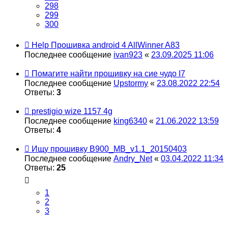
298
299
300
Help Прошивка android 4 AllWinner A83
Последнее сообщение
ivan923
«
23.09.2025 11:06
Помагите найти прошивку на сие чудо I7
Последнее сообщение
Upstormy
«
23.08.2022 22:54
Ответы:
3
prestigio wize 1157 4g
Последнее сообщение
king6340
«
21.06.2022 13:59
Ответы:
4
Ищу прошивку B900_MB_v1.1_20150403
Последнее сообщение
Andry_Net
«
03.04.2022 11:34
Ответы:
25
1
2
3