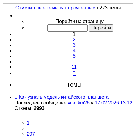
поиск
Отметить все темы как прочтённые
• 273 темы
Страница
1
Перейти на страницу:
из
11
1
2
3
4
5
…
11
След.
Темы
Как узнать модель китайского планшета
Последнее сообщение
vitalikm26
«
17.02.2026 13:12
Ответы:
2993
1
…
297