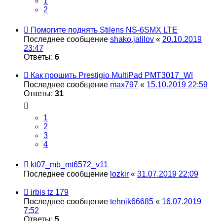
1
2
Помогите поднять Stilens NS-6SMX LTE
Последнее сообщение
shako.jalilov
«
20.10.2019
23:47
Ответы:
6
Как прошить Prestigio MultiPad PMT3017_WI
Последнее сообщение
max797
«
15.10.2019 22:59
Ответы:
31
1
2
3
4
kt07_mb_mt6572_v11
Последнее сообщение
lozkir
«
31.07.2019 22:09
irbis tz 179
Последнее сообщение
tehnik66685
«
16.07.2019
7:52
Ответы:
5