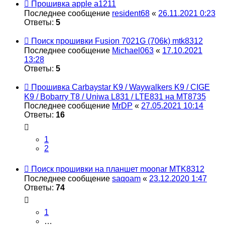
Прошивка apple a1211
Последнее сообщение
resident68
«
26.11.2021 0:23
Ответы:
5
Поиск прошивки Fusion 7021G (706k) mtk8312
Последнее сообщение
Michael063
«
17.10.2021
13:28
Ответы:
5
Прошивка Carbaystar K9 / Waywalkers K9 / CIGE
K9 / Bobarry T8 / Uniwa L831 / LTE831 на MT8735
Последнее сообщение
MrDP
«
27.05.2021 10:14
Ответы:
16
1
2
Поиск прошивки на планшет moonar MTK8312
Последнее сообщение
saqoam
«
23.12.2020 1:47
Ответы:
74
1
…