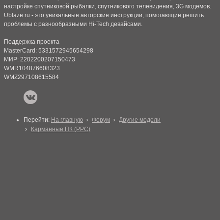
настройке спутниковой рыбалки, спутникового телевидения, 3G модемов.
Ublaze.ru - это уникальные авторские инструкции, помогающие решить
проблемы с разнообразными Hi-Tech девайсами.
Поддержка проекта
MasterCard: 5331572945654298
МИР: 2202200207150473
WMR104876608323
WMZ297108615584
Перейти:
На главную
Форум
Другие модели
Карманные ПК (PPC)