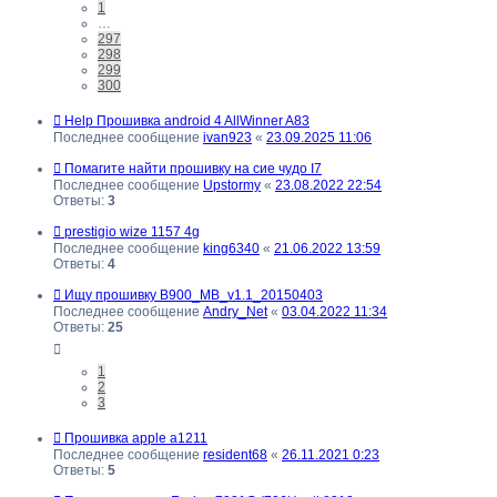
1
…
297
298
299
300
Help Прошивка android 4 AllWinner A83
Последнее сообщение
ivan923
«
23.09.2025 11:06
Помагите найти прошивку на сие чудо I7
Последнее сообщение
Upstormy
«
23.08.2022 22:54
Ответы:
3
prestigio wize 1157 4g
Последнее сообщение
king6340
«
21.06.2022 13:59
Ответы:
4
Ищу прошивку B900_MB_v1.1_20150403
Последнее сообщение
Andry_Net
«
03.04.2022 11:34
Ответы:
25
1
2
3
Прошивка apple a1211
Последнее сообщение
resident68
«
26.11.2021 0:23
Ответы:
5