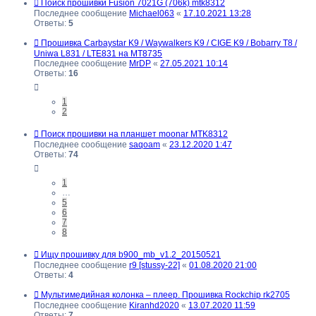
Поиск прошивки Fusion 7021G (706k) mtk8312
Последнее сообщение
Michael063
«
17.10.2021 13:28
Ответы:
5
Прошивка Carbaystar K9 / Waywalkers K9 / CIGE K9 / Bobarry T8 /
Uniwa L831 / LTE831 на MT8735
Последнее сообщение
MrDP
«
27.05.2021 10:14
Ответы:
16
1
2
Поиск прошивки на планшет moonar MTK8312
Последнее сообщение
saqoam
«
23.12.2020 1:47
Ответы:
74
1
…
5
6
7
8
Ищу прошивку для b900_mb_v1.2_20150521
Последнее сообщение
r9 [stussy-22]
«
01.08.2020 21:00
Ответы:
4
Мультимедийная колонка – плеер. Прошивка Rockchip rk2705
Последнее сообщение
Kiranhd2020
«
13.07.2020 11:59
Ответы:
7