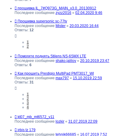
прошивка IL_7#Q973G_MAIN_v3.0_20130912
Последнее сообщение
zyzz2016
«
02.04.2020 9:46
Прошивка supersonic sc-77tv
Последнее сообщение
Mister
«
20.03.2020 16:44
Ответы:
12
1
2
Помогите поднять Stilens NS-6SMX LTE
Последнее сообщение
shako.jalilov
«
20.10.2019 23:47
Ответы:
6
Как прошить Prestigio MultiPad PMT3017_WI
Последнее сообщение
max797
«
15.10.2019 22:59
Ответы:
31
1
2
3
4
kt07_mb_mt6572_v11
Последнее сообщение
lozkir
«
31.07.2019 22:09
irbis tz 179
Последнее сообщение
tehnik66685
«
16.07.2019 7:52