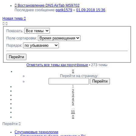
Востановление DNS AirTab MS9702
Последнее сообщение
garik1579
«
01.09.2018 15:36
Новая тема
Показать:
Поле сортировки:
Порядок:
Отметить все темы как прочтённые
• 273 темы
Страница
1
Перейти на страницу:
из
11
1
2
3
4
5
…
11
След.
Перейти
Спутниковые технологии