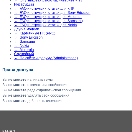
↳ Спутниковая рыбалка, интернет и TV
Инструкции
↳ FAQ инструкции, статьи для КПК
↳ FAQ инструкции, статьи для Sony Ericsson
↳ FAQ инструкции, статьи для Motorola
↳ FAQ инструкции, статьи для Samsung
↳ FAQ инструкции, статьи для Nokia
Другие модели
↳ Карманные ПК (PPC)
↳ Sony Ericsson
↳ Samsung
↳ Nokia
↳ Motorola
Служебный
↳ По сайту и форуму (Administration)
Права доступа
Вы
не можете
начинать темы
Вы
не можете
отвечать на сообщения
Вы
не можете
редактировать свои сообщения
Вы
не можете
удалять свои сообщения
Вы
не можете
добавлять вложения
КАНАЛ