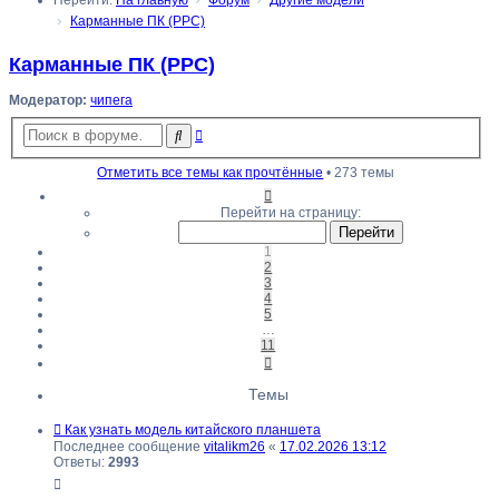
Перейти:
На главную
Форум
Другие модели
Карманные ПК (PPC)
Карманные ПК (PPC)
Модератор:
чипега
Расширенный
Поиск
поиск
Отметить все темы как прочтённые
• 273 темы
Страница
1
Перейти на страницу:
из
11
1
2
3
4
5
…
11
След.
Темы
Как узнать модель китайского планшета
Последнее сообщение
vitalikm26
«
17.02.2026 13:12
Ответы:
2993