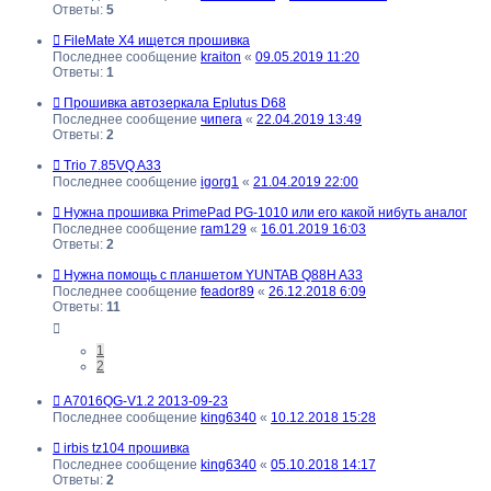
Ответы:
5
FileMate X4 ищется прошивка
Последнее сообщение
kraiton
«
09.05.2019 11:20
Ответы:
1
Прошивка автозеркала Eplutus D68
Последнее сообщение
чипега
«
22.04.2019 13:49
Ответы:
2
Trio 7.85VQ A33
Последнее сообщение
igorg1
«
21.04.2019 22:00
Нужна прошивка PrimePad PG-1010 или его какой нибуть аналог
Последнее сообщение
ram129
«
16.01.2019 16:03
Ответы:
2
Нужна помощь с планшетом YUNTAB Q88H A33
Последнее сообщение
feador89
«
26.12.2018 6:09
Ответы:
11
1
2
A7016QG-V1.2 2013-09-23
Последнее сообщение
king6340
«
10.12.2018 15:28
irbis tz104 прошивка
Последнее сообщение
king6340
«
05.10.2018 14:17
Ответы:
2