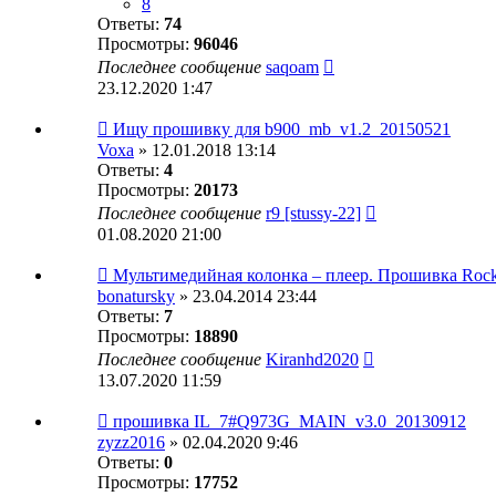
8
Ответы:
74
Просмотры:
96046
Последнее сообщение
saqoam
23.12.2020 1:47
Ищу прошивку для b900_mb_v1.2_20150521
Voxa
» 12.01.2018 13:14
Ответы:
4
Просмотры:
20173
Последнее сообщение
r9 [stussy-22]
01.08.2020 21:00
Мультимедийная колонка – плеер. Прошивка Rock
bonatursky
» 23.04.2014 23:44
Ответы:
7
Просмотры:
18890
Последнее сообщение
Kiranhd2020
13.07.2020 11:59
прошивка IL_7#Q973G_MAIN_v3.0_20130912
zyzz2016
» 02.04.2020 9:46
Ответы:
0
Просмотры:
17752