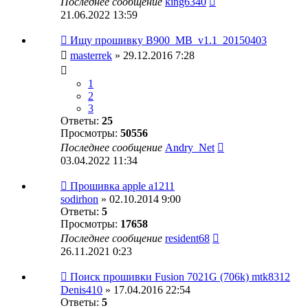
Последнее сообщение
king6340
21.06.2022 13:59
Ищу прошивку B900_MB_v1.1_20150403
masterrek
» 29.12.2016 7:28
1
2
3
Ответы:
25
Просмотры:
50556
Последнее сообщение
Andry_Net
03.04.2022 11:34
Прошивка apple a1211
sodirhon
» 02.10.2014 9:00
Ответы:
5
Просмотры:
17658
Последнее сообщение
resident68
26.11.2021 0:23
Поиск прошивки Fusion 7021G (706k) mtk8312
Denis410
» 17.04.2016 22:54
Ответы:
5