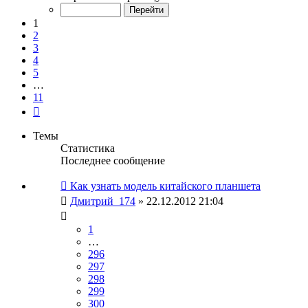
из
11
1
2
3
4
5
…
11
След.
Темы
Статистика
Последнее сообщение
Как узнать модель китайского планшета
Дмитрий_174
» 22.12.2012 21:04
1
…
296
297
298
299
300