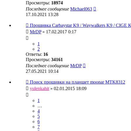
Просмотры:
18974
Последнее сообщение
Michael063
17.10.2021 13:28
Прошивка Carbaystar K9 / Waywalkers K9 / CIGE K
MrDP
» 17.02.2017 0:17
1
2
Ответы:
16
Просмотры:
34161
Последнее сообщение
MrDP
27.05.2021 10:14
Поиск прошивки на планшет moonar MTK8312
yulenkahit
» 02.01.2015 18:09
1
…
4
5
6
7