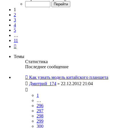
из
11
1
2
3
4
5
…
11
След.
Темы
Статистика
Последнее сообщение
Как узнать модель китайского планшета
Дмитрий_174
» 22.12.2012 21:04
1
…
296
297
298
299
300