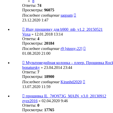
8
Ответы:
74
Просмотры:
96075
Последнее сообщение
saqoam
23.12.2020 1:47
Ищу прошивку для b900_mb_v1.2_20150521
Voxa
» 12.01.2018 13:14
Ответы:
4
Просмотры:
20184
Последнее сообщение
r9 [stussy-22]
01.08.2020 21:00
Мультимедийная колонка – плеер. Прошивка Rock
bonatursky
» 23.04.2014 23:44
Ответы:
7
Просмотры:
18900
Последнее сообщение
Kiranhd2020
13.07.2020 11:59
прошивка IL_7#Q973G_MAIN_v3.0_20130912
zyzz2016
» 02.04.2020 9:46
Ответы:
0
Просмотры:
17765