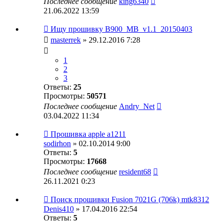
Последнее сообщение
king6340
21.06.2022 13:59
Ищу прошивку B900_MB_v1.1_20150403
masterrek
» 29.12.2016 7:28
1
2
3
Ответы:
25
Просмотры:
50571
Последнее сообщение
Andry_Net
03.04.2022 11:34
Прошивка apple a1211
sodirhon
» 02.10.2014 9:00
Ответы:
5
Просмотры:
17668
Последнее сообщение
resident68
26.11.2021 0:23
Поиск прошивки Fusion 7021G (706k) mtk8312
Denis410
» 17.04.2016 22:54
Ответы:
5