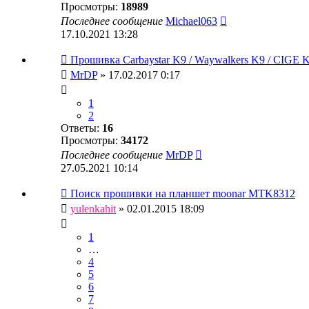
Просмотры:
18989
Последнее сообщение
Michael063
17.10.2021 13:28
Прошивка Carbaystar K9 / Waywalkers K9 / CIGE K
MrDP
» 17.02.2017 0:17
1
2
Ответы:
16
Просмотры:
34172
Последнее сообщение
MrDP
27.05.2021 10:14
Поиск прошивки на планшет moonar MTK8312
yulenkahit
» 02.01.2015 18:09
1
…
4
5
6
7