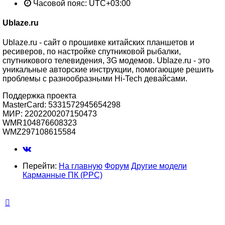
Часовой пояс:
UTC+03:00
Ublaze.ru
Ublaze.ru - сайт о прошивке китайских планшетов и
ресиверов, по настройке спутниковой рыбалки,
спутникового телевидения, 3G модемов. Ublaze.ru - это
уникальные авторские инструкции, помогающие решить
проблемы с разнообразными Hi-Tech девайсами.
Поддержка проекта
MasterCard: 5331572945654298
МИР: 2202200207150473
WMR104876608323
WMZ297108615584
Перейти:
На главную
Форум
Другие модели
Карманные ПК (PPC)