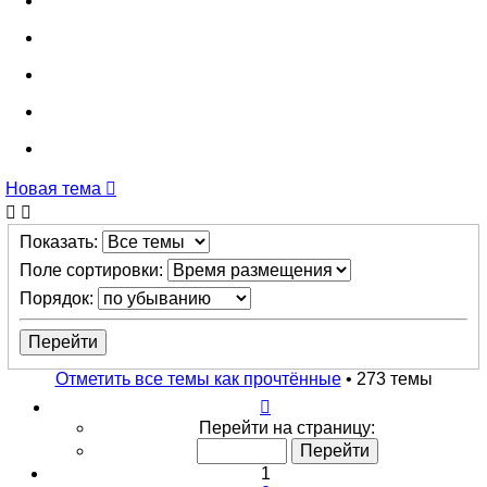
Новая тема
Показать:
Поле сортировки:
Порядок:
Отметить все темы как прочтённые
• 273 темы
Страница
1
Перейти на страницу:
из
11
1