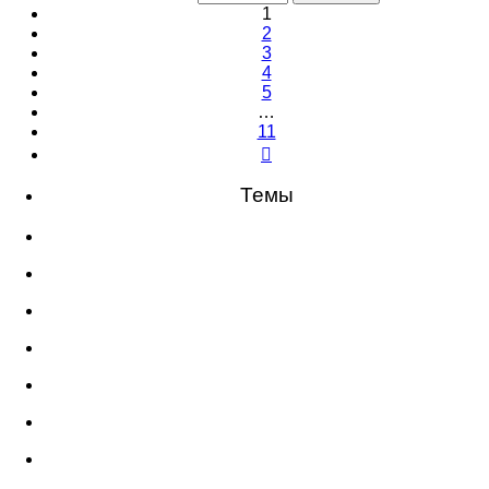
11
1
2
3
4
5
…
11
След.
Темы