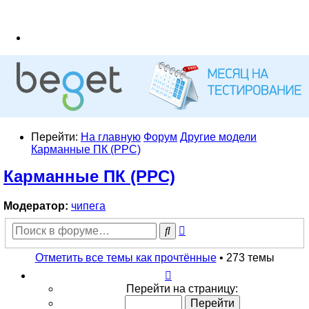
Перейти:
На главную
Форум
Другие модели
Карманные ПК (PPC)
Карманные ПК (PPC)
Модератор:
чипега
Расширенный
Поиск
поиск
Отметить все темы как прочтённые
• 273 темы
Страница
1
Перейти на страницу:
из