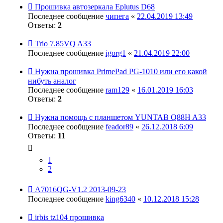
Прошивка автозеркала Eplutus D68
Последнее сообщение
чипега
«
22.04.2019 13:49
Ответы:
2
Trio 7.85VQ A33
Последнее сообщение
igorg1
«
21.04.2019 22:00
Нужна прошивка PrimePad PG-1010 или его какой
нибуть аналог
Последнее сообщение
ram129
«
16.01.2019 16:03
Ответы:
2
Нужна помощь с планшетом YUNTAB Q88H A33
Последнее сообщение
feador89
«
26.12.2018 6:09
Ответы:
11
1
2
A7016QG-V1.2 2013-09-23
Последнее сообщение
king6340
«
10.12.2018 15:28
irbis tz104 прошивка