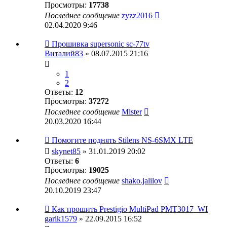
Просмотры:
17738
Последнее сообщение
zyzz2016
02.04.2020 9:46
Прошивка supersonic sc-77tv
Виталий83
» 08.07.2015 21:16
1
2
Ответы:
12
Просмотры:
37272
Последнее сообщение
Mister
20.03.2020 16:44
Помогите поднять Stilens NS-6SMX LTE
skynet85
» 31.01.2019 20:02
Ответы:
6
Просмотры:
19025
Последнее сообщение
shako.jalilov
20.10.2019 23:47
Как прошить Prestigio MultiPad PMT3017_WI
garik1579
» 22.09.2015 16:52