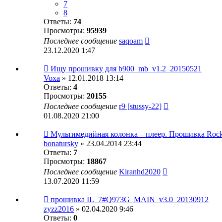
7
8
Ответы:
74
Просмотры:
95939
Последнее сообщение
saqoam
23.12.2020 1:47
Ищу прошивку для b900_mb_v1.2_20150521
Voxa
» 12.01.2018 13:14
Ответы:
4
Просмотры:
20155
Последнее сообщение
r9 [stussy-22]
01.08.2020 21:00
Мультимедийная колонка – плеер. Прошивка Rock
bonatursky
» 23.04.2014 23:44
Ответы:
7
Просмотры:
18867
Последнее сообщение
Kiranhd2020
13.07.2020 11:59
прошивка IL_7#Q973G_MAIN_v3.0_20130912
zyzz2016
» 02.04.2020 9:46
Ответы:
0