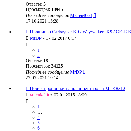
Ответы:
5
Просмотры:
18945
Последнее сообщение
Michael063
17.10.2021 13:28
Прошивка Carbaystar K9 / Waywalkers K9 / CIGE K
MrDP
» 17.02.2017 0:17
1
2
Ответы:
16
Просмотры:
34125
Последнее сообщение
MrDP
27.05.2021 10:14
Поиск прошивки на планшет moonar MTK8312
yulenkahit
» 02.01.2015 18:09
1
…
4
5
6