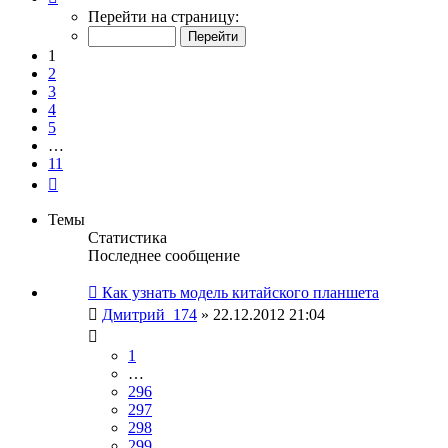
1
Перейти на страницу:
из
11
1
2
3
4
5
…
11
След.
Темы
Статистика
Последнее сообщение
Как узнать модель китайского планшета
Дмитрий_174
» 22.12.2012 21:04
1
…
296
297
298
299