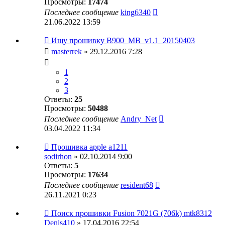
Просмотры:
17474
Последнее сообщение
king6340
21.06.2022 13:59
Ищу прошивку B900_MB_v1.1_20150403
masterrek
» 29.12.2016 7:28
1
2
3
Ответы:
25
Просмотры:
50488
Последнее сообщение
Andry_Net
03.04.2022 11:34
Прошивка apple a1211
sodirhon
» 02.10.2014 9:00
Ответы:
5
Просмотры:
17634
Последнее сообщение
resident68
26.11.2021 0:23
Поиск прошивки Fusion 7021G (706k) mtk8312
Denis410
» 17.04.2016 22:54