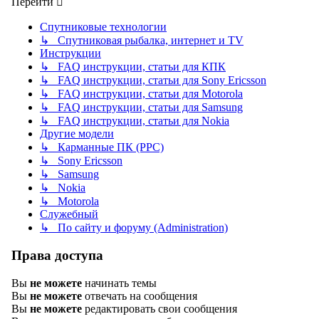
Перейти
Спутниковые технологии
↳ Спутниковая рыбалка, интернет и TV
Инструкции
↳ FAQ инструкции, статьи для КПК
↳ FAQ инструкции, статьи для Sony Ericsson
↳ FAQ инструкции, статьи для Motorola
↳ FAQ инструкции, статьи для Samsung
↳ FAQ инструкции, статьи для Nokia
Другие модели
↳ Карманные ПК (PPC)
↳ Sony Ericsson
↳ Samsung
↳ Nokia
↳ Motorola
Служебный
↳ По сайту и форуму (Administration)
Права доступа
Вы
не можете
начинать темы
Вы
не можете
отвечать на сообщения
Вы
не можете
редактировать свои сообщения