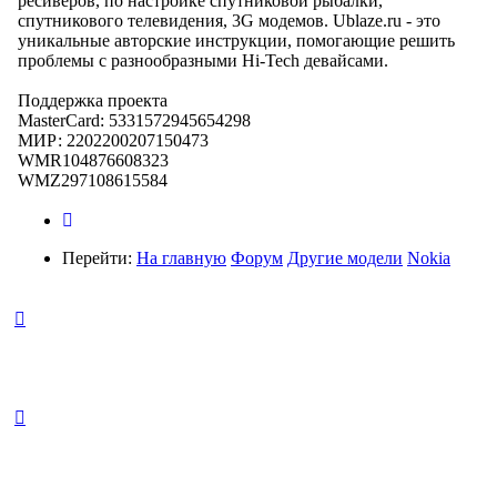
ресиверов, по настройке спутниковой рыбалки,
спутникового телевидения, 3G модемов. Ublaze.ru - это
уникальные авторские инструкции, помогающие решить
проблемы с разнообразными Hi-Tech девайсами.
Поддержка проекта
MasterCard: 5331572945654298
МИР: 2202200207150473
WMR104876608323
WMZ297108615584
Перейти:
На главную
Форум
Другие модели
Nokia