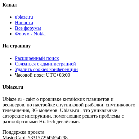
Канал
ublaze.ru
Новости
Все форумы
Форум - Nokia
На страницу
Расширенный поиск
Связаться с администрацией
Удалить cookies конференции
Часовой пояс:
UTC+03:00
Ublaze.ru
Ublaze.ru - сайт о прошивке китайских планшетов и
ресиверов, по настройке спутниковой рыбалки, спутникового
телевидения, 3G модемов. Ublaze.ru - это уникальные
авторские инструкции, помогающие решить проблемы с
разнообразными Hi-Tech девайсами.
Поддержка проекта
MasterCard: 5331572945654298