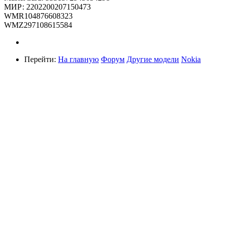
МИР: 2202200207150473
WMR104876608323
WMZ297108615584
Перейти:
На главную
Форум
Другие модели
Nokia