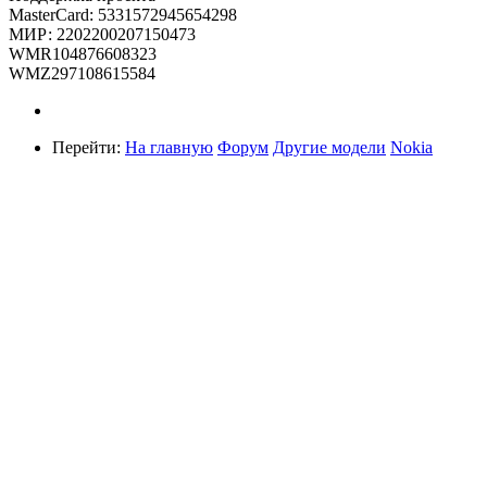
MasterCard: 5331572945654298
МИР: 2202200207150473
WMR104876608323
WMZ297108615584
Перейти:
На главную
Форум
Другие модели
Nokia