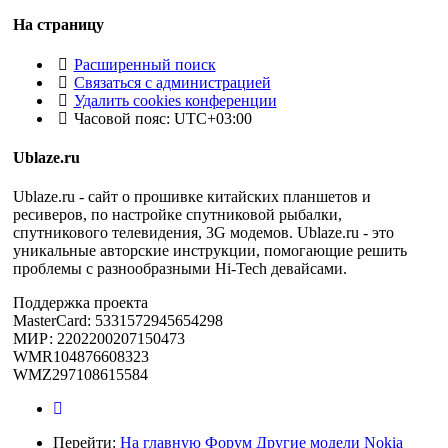
На страницу
Расширенный поиск
Связаться с администрацией
Удалить cookies конференции
Часовой пояс:
UTC+03:00
Ublaze.ru
Ublaze.ru - сайт о прошивке китайских планшетов и
ресиверов, по настройке спутниковой рыбалки,
спутникового телевидения, 3G модемов. Ublaze.ru - это
уникальные авторские инструкции, помогающие решить
проблемы с разнообразными Hi-Tech девайсами.
Поддержка проекта
MasterCard: 5331572945654298
МИР: 2202200207150473
WMR104876608323
WMZ297108615584
Перейти:
На главную
Форум
Другие модели
Nokia