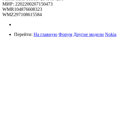
МИР: 2202200207150473
WMR104876608323
WMZ297108615584
Перейти:
На главную
Форум
Другие модели
Nokia