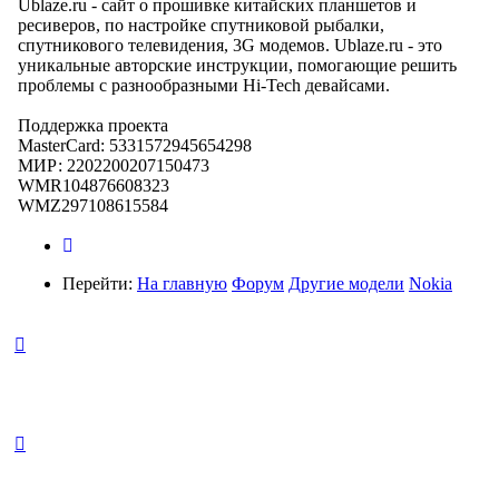
Ublaze.ru - сайт о прошивке китайских планшетов и
ресиверов, по настройке спутниковой рыбалки,
спутникового телевидения, 3G модемов. Ublaze.ru - это
уникальные авторские инструкции, помогающие решить
проблемы с разнообразными Hi-Tech девайсами.
Поддержка проекта
MasterCard: 5331572945654298
МИР: 2202200207150473
WMR104876608323
WMZ297108615584
Перейти:
На главную
Форум
Другие модели
Nokia