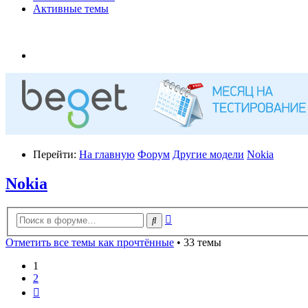
Активные темы
Перейти:
На главную
Форум
Другие модели
Nokia
Nokia
Расширенный
Поиск
поиск
Отметить все темы как прочтённые
• 33 темы
1
2
След.