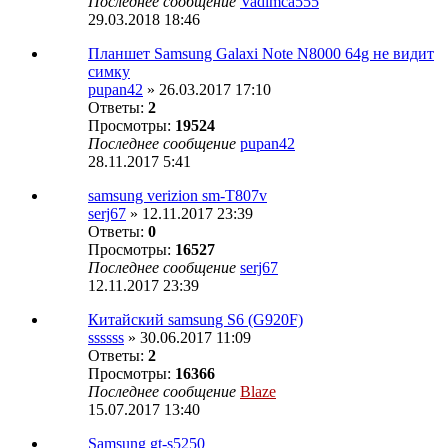
Последнее сообщение
Vadimca555
29.03.2018 18:46
Планшет Samsung Galaxi Note N8000 64g не видит
симку
pupan42
» 26.03.2017 17:10
Ответы:
2
Просмотры:
19524
Последнее сообщение
pupan42
28.11.2017 5:41
samsung verizion sm-T807v
serj67
» 12.11.2017 23:39
Ответы:
0
Просмотры:
16527
Последнее сообщение
serj67
12.11.2017 23:39
Китайский samsung S6 (G920F)
ssssss
» 30.06.2017 11:09
Ответы:
2
Просмотры:
16366
Последнее сообщение
Blaze
15.07.2017 13:40
Samsung gt-s5250