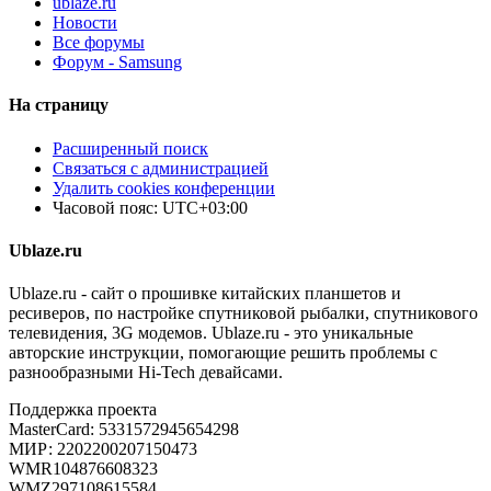
ublaze.ru
Новости
Все форумы
Форум - Samsung
На страницу
Расширенный поиск
Связаться с администрацией
Удалить cookies конференции
Часовой пояс:
UTC+03:00
Ublaze.ru
Ublaze.ru - сайт о прошивке китайских планшетов и
ресиверов, по настройке спутниковой рыбалки, спутникового
телевидения, 3G модемов. Ublaze.ru - это уникальные
авторские инструкции, помогающие решить проблемы с
разнообразными Hi-Tech девайсами.
Поддержка проекта
MasterCard: 5331572945654298
МИР: 2202200207150473
WMR104876608323
WMZ297108615584