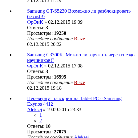
25.12.2015 11:29
Samsung GT-S5230 Возможно ли разблокировать
без usb!?
ФрЭнК
» 02.12.2015 19:09
Ответы:
3
Просмотры:
19250
Последнее сообщение
Blaze
02.12.2015 20:22
Samsung C3300K. Можно ли заряжать через гнездо
наушников!?
ФрЭнК
» 02.12.2015 17:08
Ответы:
3
Просмотры:
16595
Последнее сообщение
Blaze
02.12.2015 19:18
Перевернут тачскрин на Tablet PC с Samsung
Exynos 4412
Aleksej
» 19.09.2015 23:33
1
2
Ответы:
10
Просмотры:
27075
Последнее сообщение
Aleksej