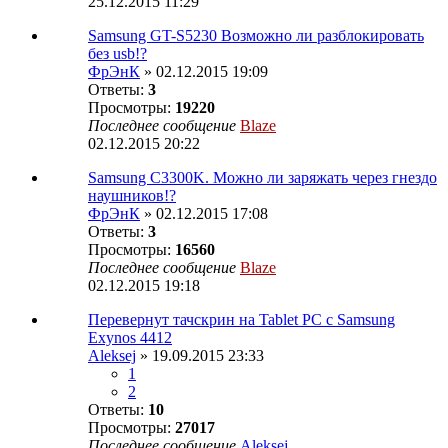
25.12.2015 11:29
Samsung GT-S5230 Возможно ли разблокировать
без usb!?
ФрЭнК
» 02.12.2015 19:09
Ответы:
3
Просмотры:
19220
Последнее сообщение
Blaze
02.12.2015 20:22
Samsung C3300K. Можно ли заряжать через гнездо
наушников!?
ФрЭнК
» 02.12.2015 17:08
Ответы:
3
Просмотры:
16560
Последнее сообщение
Blaze
02.12.2015 19:18
Перевернут тачскрин на Tablet PC с Samsung
Exynos 4412
Aleksej
» 19.09.2015 23:33
1
2
Ответы:
10
Просмотры:
27017
Последнее сообщение
Aleksej