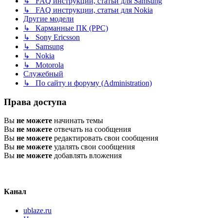
↳ FAQ инструкции, статьи для Samsung
↳ FAQ инструкции, статьи для Nokia
Другие модели
↳ Карманные ПК (PPC)
↳ Sony Ericsson
↳ Samsung
↳ Nokia
↳ Motorola
Служебный
↳ По сайту и форуму (Administration)
Права доступа
Вы
не можете
начинать темы
Вы
не можете
отвечать на сообщения
Вы
не можете
редактировать свои сообщения
Вы
не можете
удалять свои сообщения
Вы
не можете
добавлять вложения
Канал
ublaze.ru