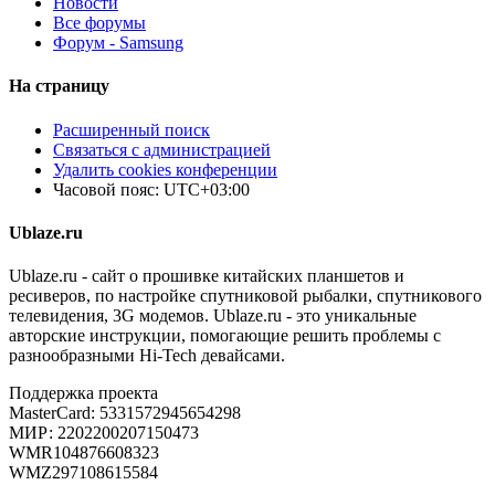
Новости
Все форумы
Форум - Samsung
На страницу
Расширенный поиск
Связаться с администрацией
Удалить cookies конференции
Часовой пояс:
UTC+03:00
Ublaze.ru
Ublaze.ru - сайт о прошивке китайских планшетов и
ресиверов, по настройке спутниковой рыбалки, спутникового
телевидения, 3G модемов. Ublaze.ru - это уникальные
авторские инструкции, помогающие решить проблемы с
разнообразными Hi-Tech девайсами.
Поддержка проекта
MasterCard: 5331572945654298
МИР: 2202200207150473
WMR104876608323
WMZ297108615584