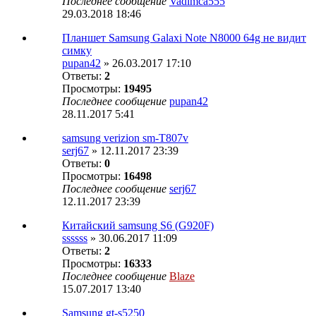
Последнее сообщение
Vadimca555
29.03.2018 18:46
Планшет Samsung Galaxi Note N8000 64g не видит
симку
pupan42
» 26.03.2017 17:10
Ответы:
2
Просмотры:
19495
Последнее сообщение
pupan42
28.11.2017 5:41
samsung verizion sm-T807v
serj67
» 12.11.2017 23:39
Ответы:
0
Просмотры:
16498
Последнее сообщение
serj67
12.11.2017 23:39
Китайский samsung S6 (G920F)
ssssss
» 30.06.2017 11:09
Ответы:
2
Просмотры:
16333
Последнее сообщение
Blaze
15.07.2017 13:40
Samsung gt-s5250