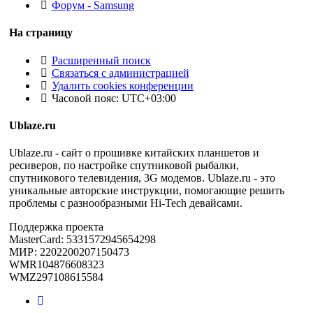
Форум - Samsung
На страницу
Расширенный поиск
Связаться с администрацией
Удалить cookies конференции
Часовой пояс:
UTC+03:00
Ublaze.ru
Ublaze.ru - сайт о прошивке китайских планшетов и
ресиверов, по настройке спутниковой рыбалки,
спутникового телевидения, 3G модемов. Ublaze.ru - это
уникальные авторские инструкции, помогающие решить
проблемы с разнообразными Hi-Tech девайсами.
Поддержка проекта
MasterCard: 5331572945654298
МИР: 2202200207150473
WMR104876608323
WMZ297108615584