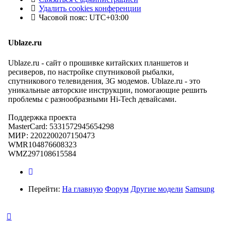
Удалить cookies конференции
Часовой пояс:
UTC+03:00
Ublaze.ru
Ublaze.ru - сайт о прошивке китайских планшетов и
ресиверов, по настройке спутниковой рыбалки,
спутникового телевидения, 3G модемов. Ublaze.ru - это
уникальные авторские инструкции, помогающие решить
проблемы с разнообразными Hi-Tech девайсами.
Поддержка проекта
MasterCard: 5331572945654298
МИР: 2202200207150473
WMR104876608323
WMZ297108615584
Перейти:
На главную
Форум
Другие модели
Samsung