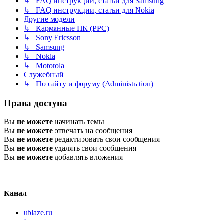
↳ FAQ инструкции, статьи для Samsung
↳ FAQ инструкции, статьи для Nokia
Другие модели
↳ Карманные ПК (PPC)
↳ Sony Ericsson
↳ Samsung
↳ Nokia
↳ Motorola
Служебный
↳ По сайту и форуму (Administration)
Права доступа
Вы
не можете
начинать темы
Вы
не можете
отвечать на сообщения
Вы
не можете
редактировать свои сообщения
Вы
не можете
удалять свои сообщения
Вы
не можете
добавлять вложения
Канал
ublaze.ru