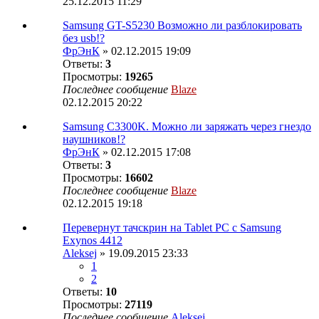
25.12.2015 11:29
Samsung GT-S5230 Возможно ли разблокировать
без usb!?
ФрЭнК
» 02.12.2015 19:09
Ответы:
3
Просмотры:
19265
Последнее сообщение
Blaze
02.12.2015 20:22
Samsung C3300K. Можно ли заряжать через гнездо
наушников!?
ФрЭнК
» 02.12.2015 17:08
Ответы:
3
Просмотры:
16602
Последнее сообщение
Blaze
02.12.2015 19:18
Перевернут тачскрин на Tablet PC с Samsung
Exynos 4412
Aleksej
» 19.09.2015 23:33
1
2
Ответы:
10
Просмотры:
27119
Последнее сообщение
Aleksej