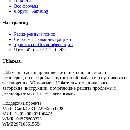
Новости
Все форумы
Форум - Samsung
На страницу
Расширенный поиск
Связаться с администрацией
Удалить cookies конференции
Часовой пояс:
UTC+03:00
Ublaze.ru
Ublaze.ru - сайт о прошивке китайских планшетов и
ресиверов, по настройке спутниковой рыбалки, спутникового
телевидения, 3G модемов. Ublaze.ru - это уникальные
авторские инструкции, помогающие решить проблемы с
разнообразными Hi-Tech девайсами.
Поддержка проекта
MasterCard: 5331572945654298
МИР: 2202200207150473
WMR104876608323
WMZ297108615584