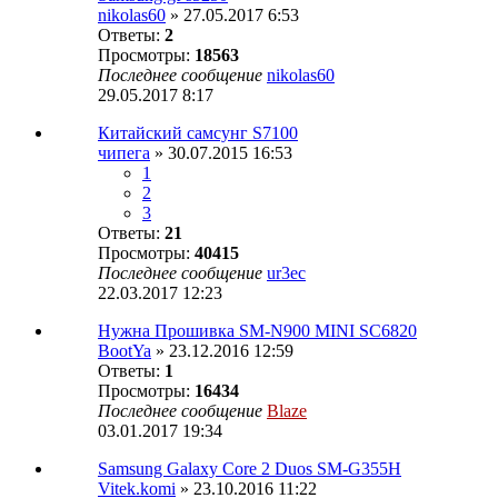
nikolas60
» 27.05.2017 6:53
Ответы:
2
Просмотры:
18563
Последнее сообщение
nikolas60
29.05.2017 8:17
Китайский самсунг S7100
чипега
» 30.07.2015 16:53
1
2
3
Ответы:
21
Просмотры:
40415
Последнее сообщение
ur3ec
22.03.2017 12:23
Нужна Прошивка SM-N900 MINI SC6820
BootYa
» 23.12.2016 12:59
Ответы:
1
Просмотры:
16434
Последнее сообщение
Blaze
03.01.2017 19:34
Samsung Galaxy Core 2 Duos SM-G355H
Vitek.komi
» 23.10.2016 11:22