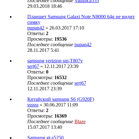
Последнее сообщение
Vadimca555
29.03.2018 18:46
Планшет Samsung Galaxi Note N8000 64g не видит
симку
pupan42
» 26.03.2017 17:10
Ответы:
2
Просмотры:
19536
Последнее сообщение
pupan42
28.11.2017 5:41
samsung verizion sm-T807v
serj67
» 12.11.2017 23:39
Ответы:
0
Просмотры:
16532
Последнее сообщение
serj67
12.11.2017 23:39
Китайский samsung S6 (G920F)
ssssss
» 30.06.2017 11:09
Ответы:
2
Просмотры:
16369
Последнее сообщение
Blaze
15.07.2017 13:40
Samsung gt-s5250