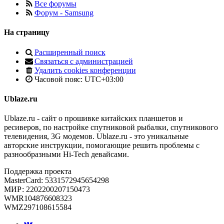
Все форумы
Форум - Samsung
На страницу
Расширенный поиск
Связаться с администрацией
Удалить cookies конференции
Часовой пояс:
UTC+03:00
Ublaze.ru
Ublaze.ru - сайт о прошивке китайских планшетов и
ресиверов, по настройке спутниковой рыбалки, спутникового
телевидения, 3G модемов. Ublaze.ru - это уникальные
авторские инструкции, помогающие решить проблемы с
разнообразными Hi-Tech девайсами.
Поддержка проекта
MasterCard: 5331572945654298
МИР: 2202200207150473
WMR104876608323
WMZ297108615584