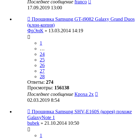
Последнее сообщение
franco
17.09.2019 13:00
Прошивка Samsung GT-i9082 Galaxy Grand Duos
(клон-копия)
ФрЭнК
» 13.03.2014 14:19
1
…
24
25
26
27
28
Ответы:
274
Просмотры:
156138
Последнее сообщение
Кроха 2х
02.03.2019 8:54
Прошивка Samsung SHV-E160S (корея) похоже
GalaxyNote 1
bubek
» 21.10.2014 10:50
1