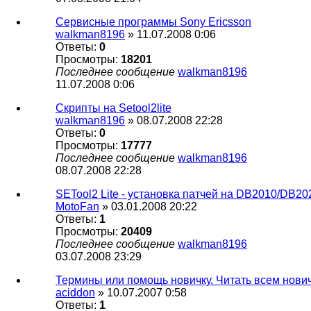
Сервисные программы Sony Eriсsson
walkman8196
» 11.07.2008 0:06
Ответы:
0
Просмотры:
18201
Последнее сообщение
walkman8196
11.07.2008 0:06
Скрипты на Setool2lite
walkman8196
» 08.07.2008 22:28
Ответы:
0
Просмотры:
17777
Последнее сообщение
walkman8196
08.07.2008 22:28
SETool2 Lite - установка патчей на DB2010/DB20
MotoFan
» 03.01.2008 20:22
Ответы:
1
Просмотры:
20409
Последнее сообщение
walkman8196
03.07.2008 23:29
Термины или помощь новичку. Читать всем нови
aciddon
» 10.07.2007 0:58
Ответы:
1