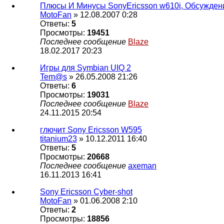
Плюсы И Минусы SonyEricsson w610i, Обсужден
MotoFan
» 12.08.2007 0:28
Ответы:
5
Просмотры:
19451
Последнее сообщение
Blaze
18.02.2017 20:23
Игры для Symbian UIQ 2
Tem@s
» 26.05.2008 21:26
Ответы:
6
Просмотры:
19031
Последнее сообщение
Blaze
24.11.2015 20:54
глючит Sony Ericsson W595
titanium23
» 10.12.2011 16:40
Ответы:
5
Просмотры:
20668
Последнее сообщение
axeman
16.11.2013 16:41
Sony Ericsson Cyber-shot
MotoFan
» 01.06.2008 2:10
Ответы:
2
Просмотры:
18856