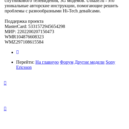
спутникового телевидения, 3G модемов. Ublaze.ru - это
уникальные авторские инструкции, помогающие решить
проблемы с разнообразными Hi-Tech девайсами.
Поддержка проекта
MasterCard: 5331572945654298
МИР: 2202200207150473
WMR104876608323
WMZ297108615584
Перейти:
На главную
Форум
Другие модели
Sony
Ericsson