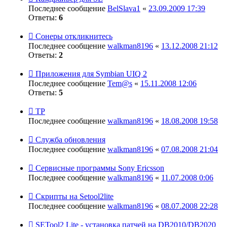
Последнее сообщение
BelSlava1
«
23.09.2009 17:39
Ответы:
6
Сонеры откликнитесь
Последнее сообщение
walkman8196
«
13.12.2008 21:12
Ответы:
2
Приложения для Symbian UIQ 2
Последнее сообщение
Tem@s
«
15.11.2008 12:06
Ответы:
5
TP
Последнее сообщение
walkman8196
«
18.08.2008 19:58
Служба обновления
Последнее сообщение
walkman8196
«
07.08.2008 21:04
Сервисные программы Sony Eriсsson
Последнее сообщение
walkman8196
«
11.07.2008 0:06
Скрипты на Setool2lite
Последнее сообщение
walkman8196
«
08.07.2008 22:28
SETool2 Lite - установка патчей на DB2010/DB2020