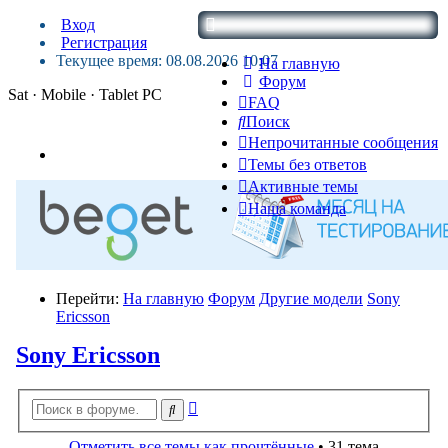
Вход
Регистрация
Текущее время: 08.08.2026 10:07
На главную
Форум
Sat · Mobile · Tablet PC
FAQ
Поиск
Непрочитанные сообщения
Темы без ответов
Активные темы
Наша команда
Перейти:
На главную
Форум
Другие модели
Sony
Ericsson
Sony Ericsson
Расширенный
Поиск
поиск
Отметить все темы как прочтённые
• 31 тема