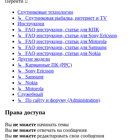
Перейти
Спутниковые технологии
↳ Спутниковая рыбалка, интернет и TV
Инструкции
↳ FAQ инструкции, статьи для КПК
↳ FAQ инструкции, статьи для Sony Ericsson
↳ FAQ инструкции, статьи для Motorola
↳ FAQ инструкции, статьи для Samsung
↳ FAQ инструкции, статьи для Nokia
Другие модели
↳ Карманные ПК (PPC)
↳ Sony Ericsson
↳ Samsung
↳ Nokia
↳ Motorola
Служебный
↳ По сайту и форуму (Administration)
Права доступа
Вы
не можете
начинать темы
Вы
не можете
отвечать на сообщения
Вы
не можете
редактировать свои сообщения