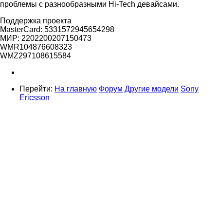
проблемы с разнообразными Hi-Tech девайсами.
Поддержка проекта
MasterCard: 5331572945654298
МИР: 2202200207150473
WMR104876608323
WMZ297108615584
Перейти:
На главную
Форум
Другие модели
Sony
Ericsson