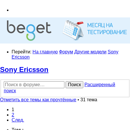
Перейти:
На главную
Форум
Другие модели
Sony
Ericsson
Sony Ericsson
Поиск
Расширенный
поиск
Отметить все темы как прочтённые
• 31 тема
1
2
След.
Темы