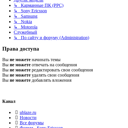
↳ Карманные ПК (PPC)
↳ Sony Ericsson
↳ Samsung
↳ Nokia
↳ Motorola
Служебный
↳ По сайту и форуму (Administration)
Права доступа
Вы
не можете
начинать темы
Вы
не можете
отвечать на сообщения
Вы
не можете
редактировать свои сообщения
Вы
не можете
удалять свои сообщения
Вы
не можете
добавлять вложения
Канал
ublaze.ru
Новости
Все форумы
Форум - Sony Ericsson