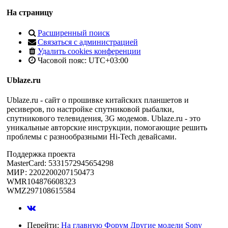
На страницу
Расширенный поиск
Связаться с администрацией
Удалить cookies конференции
Часовой пояс:
UTC+03:00
Ublaze.ru
Ublaze.ru - сайт о прошивке китайских планшетов и
ресиверов, по настройке спутниковой рыбалки,
спутникового телевидения, 3G модемов. Ublaze.ru - это
уникальные авторские инструкции, помогающие решить
проблемы с разнообразными Hi-Tech девайсами.
Поддержка проекта
MasterCard: 5331572945654298
МИР: 2202200207150473
WMR104876608323
WMZ297108615584
Перейти:
На главную
Форум
Другие модели
Sony