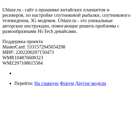
Ublaze.ru - сайт о прошивке китайских планшетов и
ресиверов, по настройке спутниковой рыбалки, спутникового
телевидения, 3G модемов. Ublaze.ru - это уникальные
авторские инструкции, помогающие решить проблемы с
разнообразными Hi-Tech девайсами.
Поддержка проекта
MasterCard: 5331572945654298
МИР: 2202200207150473
WMR104876608323
WMZ297108615584
Перейти:
На главную
Форум
Другие модели