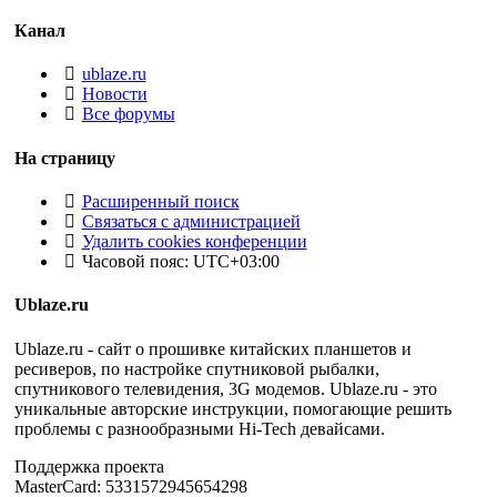
Канал
ublaze.ru
Новости
Все форумы
На страницу
Расширенный поиск
Связаться с администрацией
Удалить cookies конференции
Часовой пояс:
UTC+03:00
Ublaze.ru
Ublaze.ru - сайт о прошивке китайских планшетов и
ресиверов, по настройке спутниковой рыбалки,
спутникового телевидения, 3G модемов. Ublaze.ru - это
уникальные авторские инструкции, помогающие решить
проблемы с разнообразными Hi-Tech девайсами.
Поддержка проекта
MasterCard: 5331572945654298