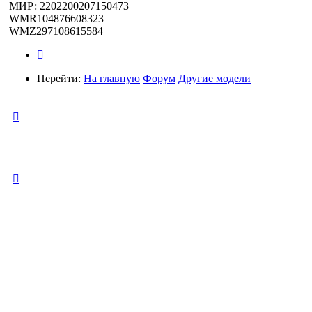
МИР: 2202200207150473
WMR104876608323
WMZ297108615584
Перейти:
На главную
Форум
Другие модели