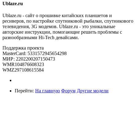
Ublaze.ru
Ublaze.ru - сайт о прошивке китайских планшетов и
ресиверов, по настройке спутниковой рыбалки, спутникового
телевидения, 3G модемов. Ublaze.ru - это уникальные
авторские инструкции, помогающие решить проблемы с
разнообразными Hi-Tech девайсами.
Поддержка проекта
MasterCard: 5331572945654298
МИР: 2202200207150473
WMR104876608323
WMZ297108615584
Перейти:
На главную
Форум
Другие модели