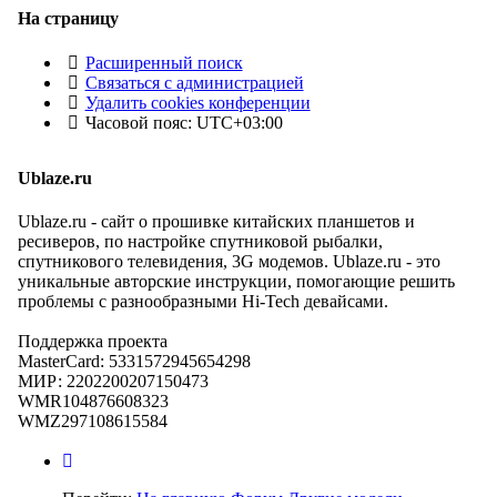
На страницу
Расширенный поиск
Связаться с администрацией
Удалить cookies конференции
Часовой пояс:
UTC+03:00
Ublaze.ru
Ublaze.ru - сайт о прошивке китайских планшетов и
ресиверов, по настройке спутниковой рыбалки,
спутникового телевидения, 3G модемов. Ublaze.ru - это
уникальные авторские инструкции, помогающие решить
проблемы с разнообразными Hi-Tech девайсами.
Поддержка проекта
MasterCard: 5331572945654298
МИР: 2202200207150473
WMR104876608323
WMZ297108615584