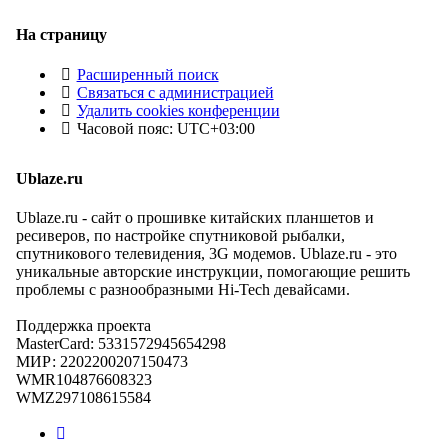
На страницу
Расширенный поиск
Связаться с администрацией
Удалить cookies конференции
Часовой пояс:
UTC+03:00
Ublaze.ru
Ublaze.ru - сайт о прошивке китайских планшетов и
ресиверов, по настройке спутниковой рыбалки,
спутникового телевидения, 3G модемов. Ublaze.ru - это
уникальные авторские инструкции, помогающие решить
проблемы с разнообразными Hi-Tech девайсами.
Поддержка проекта
MasterCard: 5331572945654298
МИР: 2202200207150473
WMR104876608323
WMZ297108615584