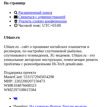
На страницу
Расширенный поиск
Связаться с администрацией
Удалить cookies конференции
Часовой пояс:
UTC+03:00
Ublaze.ru
Ublaze.ru - сайт о прошивке китайских планшетов и
ресиверов, по настройке спутниковой рыбалки,
спутникового телевидения, 3G модемов. Ublaze.ru - это
уникальные авторские инструкции, помогающие решить
проблемы с разнообразными Hi-Tech девайсами.
Поддержка проекта
MasterCard: 5331572945654298
МИР: 2202200207150473
WMR104876608323
WMZ297108615584
Перейти:
На главную
Форум
Другие модели