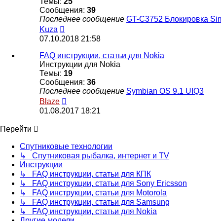
Темы:
25
Сообщения:
39
Последнее сообщение
GT-C3752 Блокировка Si
Перейти
Kuza
к
07.10.2018 21:58
последнему
сообщению
FAQ инструкции, статьи для Nokia
Инструкции для Nokia
Темы:
19
Сообщения:
36
Последнее сообщение
Symbian OS 9.1 UIQ3
Перейти
Blaze
к
01.08.2017 18:21
последнему
сообщению
Перейти
Спутниковые технологии
↳ Спутниковая рыбалка, интернет и TV
Инструкции
↳ FAQ инструкции, статьи для КПК
↳ FAQ инструкции, статьи для Sony Ericsson
↳ FAQ инструкции, статьи для Motorola
↳ FAQ инструкции, статьи для Samsung
↳ FAQ инструкции, статьи для Nokia
Другие модели