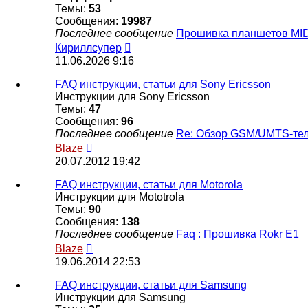
Темы:
53
Сообщения:
19987
Последнее сообщение
Прошивка планшетов MI
Перейти
Кириллсупер
к
11.06.2026 9:16
последнему
сообщению
FAQ инструкции, статьи для Sony Ericsson
Инструкции для Sony Ericsson
Темы:
47
Сообщения:
96
Последнее сообщение
Re: Обзор GSM/UMTS-те
Перейти
Blaze
к
20.07.2012 19:42
последнему
сообщению
FAQ инструкции, статьи для Motorola
Инструкции для Mototrola
Темы:
90
Сообщения:
138
Последнее сообщение
Faq : Прошивка Rokr E1
Перейти
Blaze
к
19.06.2014 22:53
последнему
сообщению
FAQ инструкции, статьи для Samsung
Инструкции для Samsung