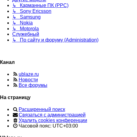
↳ Карманные ПК (PPC)
↳ Sony Ericsson
↳ Samsung
↳ Nokia
↳ Motorola
Служебный
↳ По сайту и форуму (Administration)
Канал
ublaze.ru
Новости
Все форумы
На страницу
Расширенный поиск
Связаться с администрацией
Удалить cookies конференции
Часовой пояс:
UTC+03:00