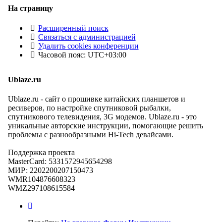
На страницу
Расширенный поиск
Связаться с администрацией
Удалить cookies конференции
Часовой пояс:
UTC+03:00
Ublaze.ru
Ublaze.ru - сайт о прошивке китайских планшетов и
ресиверов, по настройке спутниковой рыбалки,
спутникового телевидения, 3G модемов. Ublaze.ru - это
уникальные авторские инструкции, помогающие решить
проблемы с разнообразными Hi-Tech девайсами.
Поддержка проекта
MasterCard: 5331572945654298
МИР: 2202200207150473
WMR104876608323
WMZ297108615584