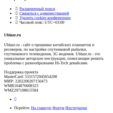
Расширенный поиск
Связаться с администрацией
Удалить cookies конференции
Часовой пояс:
UTC+03:00
Ublaze.ru
Ublaze.ru - сайт о прошивке китайских планшетов и
ресиверов, по настройке спутниковой рыбалки,
спутникового телевидения, 3G модемов. Ublaze.ru - это
уникальные авторские инструкции, помогающие решить
проблемы с разнообразными Hi-Tech девайсами.
Поддержка проекта
MasterCard: 5331572945654298
МИР: 2202200207150473
WMR104876608323
WMZ297108615584
Перейти:
На главную
Форум
Инструкции