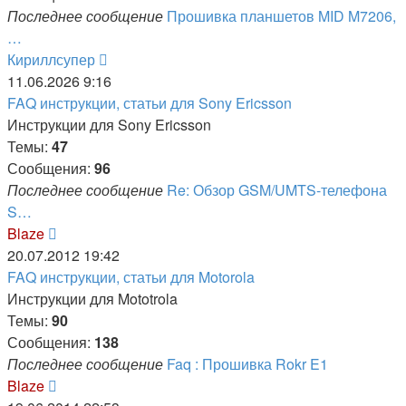
Последнее сообщение
Прошивка планшетов MID M7206,
…
Перейти
Кириллсупер
к
11.06.2026 9:16
последнему
FAQ инструкции, статьи для Sony Ericsson
сообщению
Инструкции для Sony Ericsson
Темы:
47
Сообщения:
96
Последнее сообщение
Re: Обзор GSM/UMTS-телефона
S…
Перейти
Blaze
к
20.07.2012 19:42
последнему
FAQ инструкции, статьи для Motorola
сообщению
Инструкции для Mototrola
Темы:
90
Сообщения:
138
Последнее сообщение
Faq : Прошивка Rokr E1
Перейти
Blaze