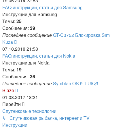
к
19.06.2014 22:53
последнему
FAQ инструкции, статьи для Samsung
сообщению
Инструкции для Samsung
Темы:
25
Сообщения:
39
Последнее сообщение
GT-C3752 Блокировка Sim
Перейти
Kuza
к
07.10.2018 21:58
последнему
FAQ инструкции, статьи для Nokia
сообщению
Инструкции для Nokia
Темы:
19
Сообщения:
36
Последнее сообщение
Symbian OS 9.1 UIQ3
Перейти
Blaze
к
01.08.2017 18:21
последнему
Перейти
сообщению
Спутниковые технологии
↳ Спутниковая рыбалка, интернет и TV
Инструкции