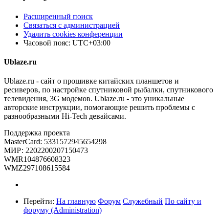
Расширенный поиск
Связаться с администрацией
Удалить cookies конференции
Часовой пояс:
UTC+03:00
Ublaze.ru
Ublaze.ru - сайт о прошивке китайских планшетов и
ресиверов, по настройке спутниковой рыбалки, спутникового
телевидения, 3G модемов. Ublaze.ru - это уникальные
авторские инструкции, помогающие решить проблемы с
разнообразными Hi-Tech девайсами.
Поддержка проекта
MasterCard: 5331572945654298
МИР: 2202200207150473
WMR104876608323
WMZ297108615584
Перейти:
На главную
Форум
Служебный
По сайту и
форуму (Administration)