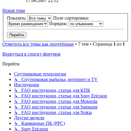
17.06.2007 22:12
Новая тема
Показать:
Поле сортировки:
Порядок:
Отметить все темы как прочтённые
• 7 тем • Страница
1
из
1
Вернуться к списку форумов
Перейти
Спутниковые технологии
↳ Спутниковая рыбалка, интернет и TV
Инструкции
↳ FAQ инструкции, статьи для КПК
↳ FAQ инструкции, статьи для Sony Ericsson
↳ FAQ инструкции, статьи для Motorola
↳ FAQ инструкции, статьи для Samsung
↳ FAQ инструкции, статьи для Nokia
Другие модели
↳ Карманные ПК (PPC)
↳ Sony Ericsson