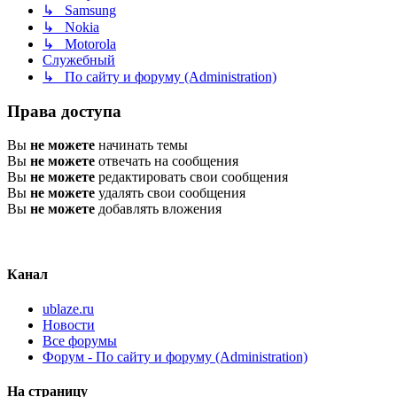
↳ Samsung
↳ Nokia
↳ Motorola
Служебный
↳ По сайту и форуму (Administration)
Права доступа
Вы
не можете
начинать темы
Вы
не можете
отвечать на сообщения
Вы
не можете
редактировать свои сообщения
Вы
не можете
удалять свои сообщения
Вы
не можете
добавлять вложения
Канал
ublaze.ru
Новости
Все форумы
Форум - По сайту и форуму (Administration)
На страницу