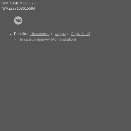
WMR104876608323
WMZ297108615584
Перейти:
На главную
Форум
Служебный
По сайту и форуму (Administration)