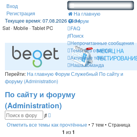
Вход
Регистрация
На главную
Текущее время: 07.08.2026 16:14
Форум
Sat · Mobile · Tablet PC
FAQ
Поиск
Непрочитанные сообщения
Темы без ответов
Активные темы
Наша команда
Перейти:
На главную
Форум
Служебный
По сайту и
форуму (Administration)
По сайту и форуму
(Administration)
Расширенный
Поиск
поиск
Отметить все темы как прочтённые
• 7 тем • Страница
1
из
1